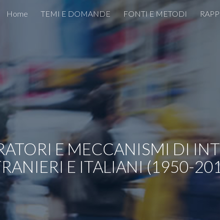
Home
TEMI E DOMANDE
FONTI E METODI
RAPP
ip to main content
Skip to navigat
ATORI E MECCANISMI DI INT
RANIERI E ITALIANI (1950-20